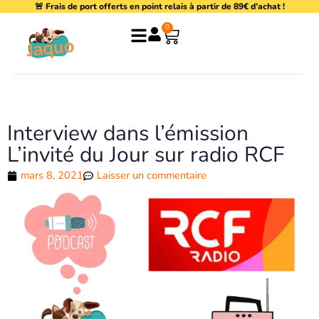
🚨 Frais de port offerts en point relais à partir de 89€ d’achat !
Aller
au
0
Panier
contenu
Interview dans l’émission
L’invité du Jour sur radio RCF
mars 8, 2021
Laisser un commentaire