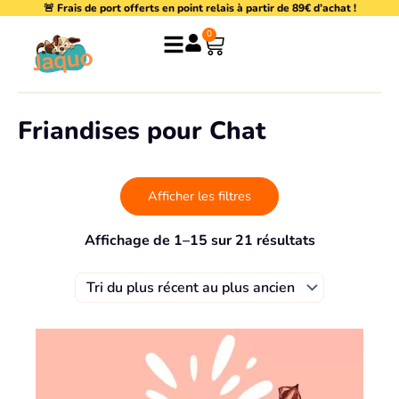
🚨 Frais de port offerts en point relais à partir de 89€ d’achat !
Aller
au
0
Panier
contenu
Friandises pour Chat
Afficher les filtres
Trié
Affichage de 1–15 sur 21 résultats
du
plus
récent
au
plus
ancien
Page
Page