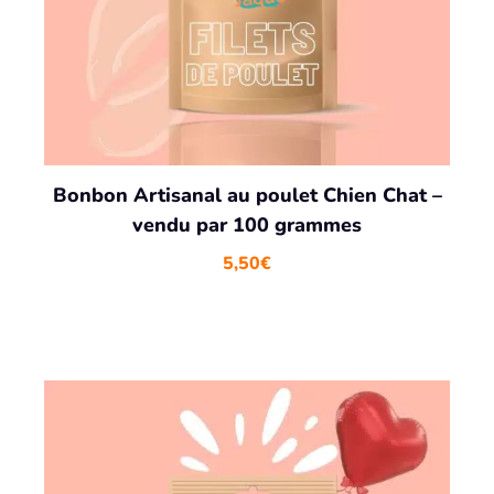
i
:
t
5
,
:
9
6
0
,
€
9
.
0
Bonbon Artisanal au poulet Chien Chat –
€
.
vendu par 100 grammes
5,50
€