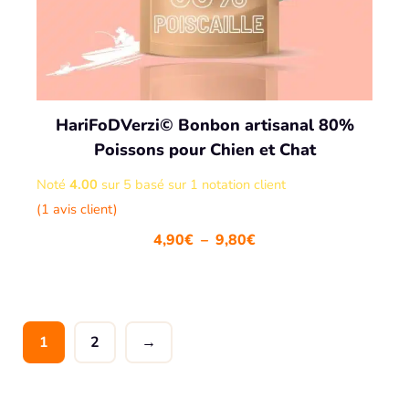
à
9
,
8
0
€
HariFoDVerzi© Bonbon artisanal 80%
Poissons pour Chien et Chat
Noté
4.00
sur 5 basé sur
1
notation client
(
1
avis client)
P
4,90
€
–
9,80
€
l
a
g
e
d
1
2
→
e
p
r