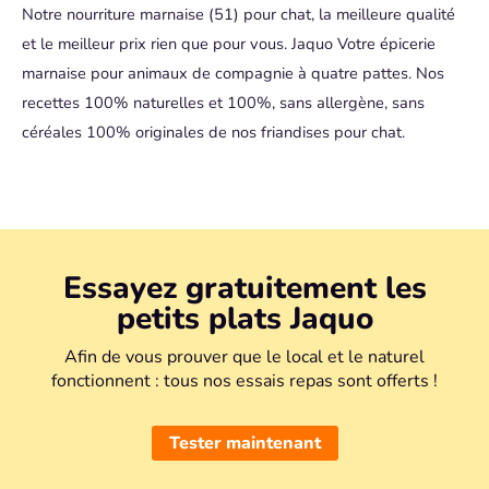
i
Notre nourriture marnaise (51) pour chat, la meilleure qualité
x
et le meilleur prix rien que pour vous. Jaquo Votre épicerie
:
marnaise pour animaux de compagnie à quatre pattes. Nos
4
recettes 100% naturelles et 100%, sans allergène, sans
,
céréales 100% originales de nos friandises pour chat.
9
0
€
à
9
,
8
Essayez gratuitement les
0
petits plats Jaquo
€
Afin de vous prouver que le local et le naturel
fonctionnent : tous nos essais repas sont offerts !
Tester maintenant