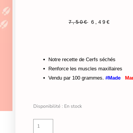
7,50
€
6,49
€
Le prix initial était : 7,50€.
Le prix actuel est : 6,49€.
Notre recette de Cerfs séchés
Renforce les muscles maxillaires
Vendu par 100 grammes.
#Made
In
Ma
quantité
Disponibilité :
En stock
de
Bâtonnets
de