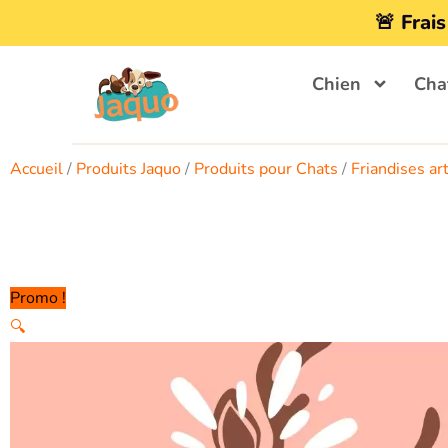
Aller
🚨 Frais
au
contenu
Chien
Cha
Accueil
/
Produits Jaquo
/
Produits pour Chats
/
Friandises ar
Promo !
🔍