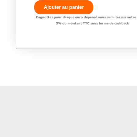
cerfs
Ajouter au panier
pour
Cagnottez pour chaque euro dépensé vous cumulez sur votre
3% du montant TTC sous forme de cashback
Chiens
et
Chats