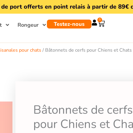
 de port offerts en point relais à partir de 89€ 
0
Panier
Testez-nous
t
Rongeur
tisanales pour chats
/ Bâtonnets de cerfs pour Chiens et Chats
Bâtonnets de cerfs
pour Chiens et Cha