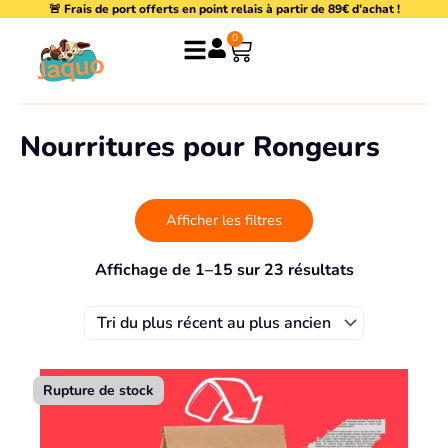
🚨 Frais de port offerts en point relais à partir de 89€ d’achat !
Aller
au
0
Panier
contenu
Nourritures pour Rongeurs
Afficher les filtres
Trié
Affichage de 1–15 sur 23 résultats
du
plus
récent
au
plus
ancien
Page
Page
Rupture de stock