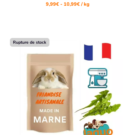
9,99
€
-
10,99
€
/ kg
Rupture de stock