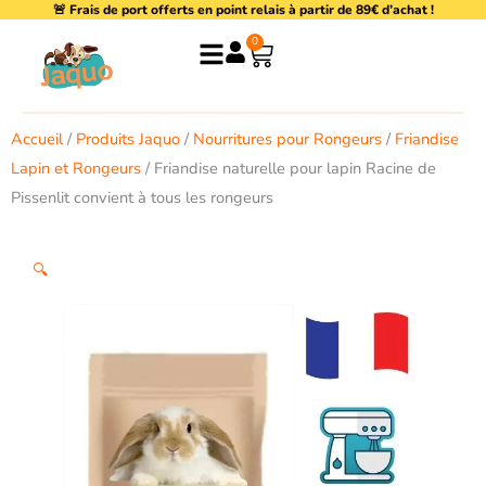
🚨 Frais de port offerts en point relais à partir de 89€ d’achat !
Aller
au
0
Panier
contenu
Accueil
/
Produits Jaquo
/
Nourritures pour Rongeurs
/
Friandise
Lapin et Rongeurs
/ Friandise naturelle pour lapin Racine de
Pissenlit convient à tous les rongeurs
🔍