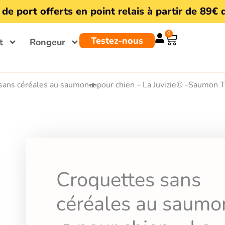
 de port offerts en point relais à partir de 89€ 
0
Panier
Testez-nous
t
Rongeur
sans céréales au saumon🍣pour chien – La Juvizie© -Saumon 
Croquettes sans
céréales au saumo