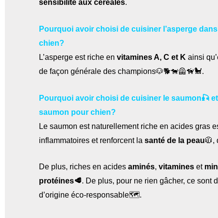
sensibilité aux céréales
.
Pourquoi avoir choisi de cuisiner l’asperge dan
chien?
L’asperge est riche en
vitamines A, C et K
ainsi qu
de façon générale des champions🐶🐕🐕‍🦺🦮🐩.
Pourquoi avoir choisi de cuisiner le saumon🎣 et 
saumon pour chien?
Le saumon est naturellement riche en acides gras e
inflammatoires et renforcent la
santé de la peau
🧥,
De plus, riches en acides
aminés
,
vitamines
et
min
protéines🥩
. De plus, pour ne rien gâcher, ce sont
d’origine éco-responsable🗺.