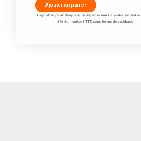
Ajouter au panier
chien
Cagnottez pour chaque euro dépensé vous cumulez sur votre
-
3% du montant TTC sous forme de cashback
La
Juvizie©
-
Saumon
Truite-
Patates
Douces
Asperges