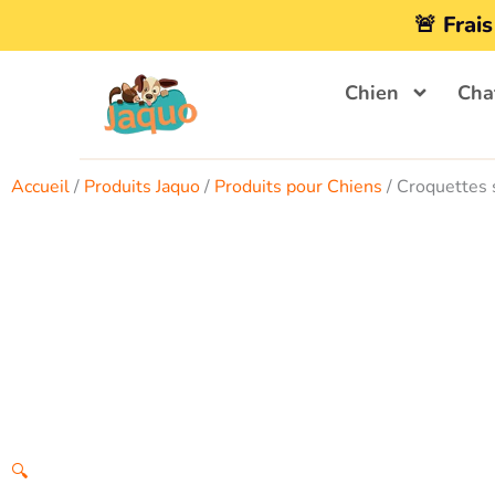
Aller
🚨 Frais
au
contenu
Chien
Cha
Accueil
/
Produits Jaquo
/
Produits pour Chiens
/ Croquettes 
🔍