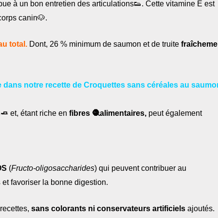
e à un bon entretien des articulations👟. Cette vitamine E est
orps canin🐶.
au total.
Dont, 26 % minimum de saumon et de truite
fraîcheme
ce dans notre recette de Croquettes sans céréales au saumo
s🧈
et, étant riche en
fibres 🧶alimentaires,
peut également
OS
(
Fructo-oligosaccharides
) qui peuvent contribuer au
et favoriser la bonne digestion.
recettes,
sans colorants
ni conservateurs artificiels
ajoutés.