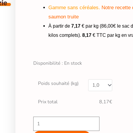
Gamme sans céréales.
Notre recette 
saumon truite
À partir de
7,17
€ par kg (86,00€ le sac 
kilos complets).
8,17
€ TTC par kg en vr
quantité
Disponibilité :
En stock
de
Croquettes
Poids souhaité (kg)
sans
céréales
Prix total
8,17€
au
saumon
🍣
pour