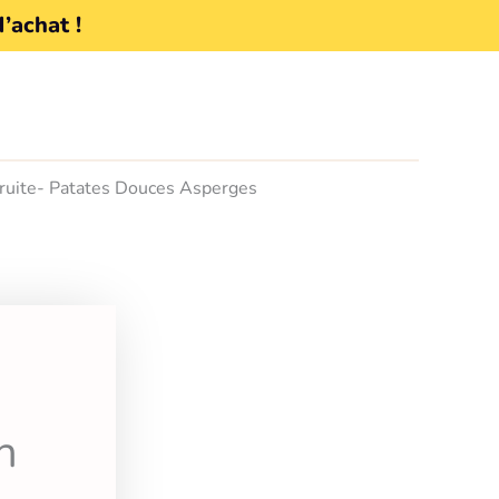
d’achat !
Truite- Patates Douces Asperges
n