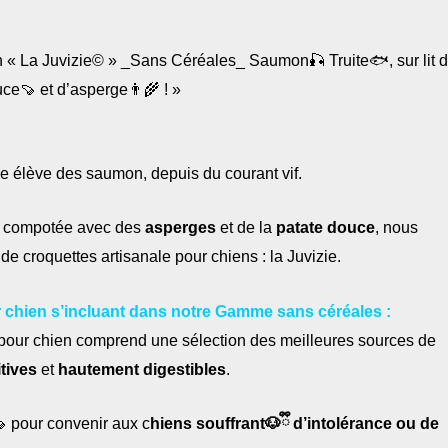
 « La Juvizie© » _Sans Céréales_ Saumon🎣 Truite🐟, sur lit 
ce🍠 et d’asperge👨‍🌾 ! »
e élève des saumon, depuis du courant vif.
, compotée avec des
asperges
et de la
patate douce
, nous
de croquettes artisanale pour chiens : la Juvizie.
chien s’incluant dans notre Gamme sans céréales :
our chien comprend une sélection des meilleures sources de
itives
et
hautement digestibles
.
 pour convenir aux c
hiens souffrant🐶ྀི d’intolérance ou de