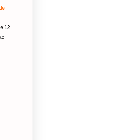
de
de 12
ac