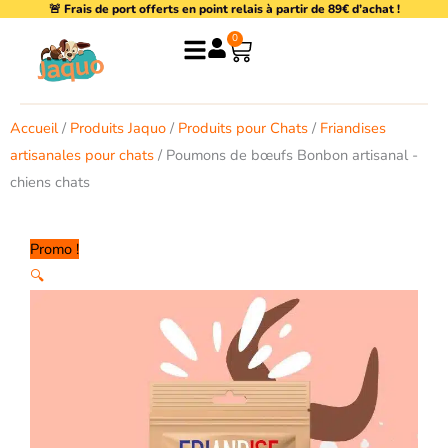
🚨 Frais de port offerts en point relais à partir de 89€ d’achat !
Aller
au
0
Panier
contenu
Accueil
/
Produits Jaquo
/
Produits pour Chats
/
Friandises
artisanales pour chats
/ Poumons de bœufs Bonbon artisanal -
chiens chats
Promo !
🔍