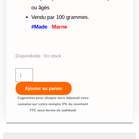
ou âgés
Vendu par 100 grammes.
#Made
In
Marne
quantité
Disponibilité :
En stock
de
Poumons
de
Ajouter au panier
bœufs
Bonbon
Cagnottez pour chaque euro dépensé vous
cumulez sur votre compte 3% du montant
artisanal
TTC sous forme de cashback
-
chiens
chats