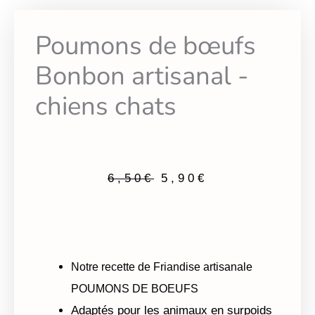
Poumons de bœufs
Bonbon artisanal -
chiens chats
6,50
€
5,90
€
Le prix initial était : 6,50€.
Le prix actuel est : 5,90€.
Notre recette de Friandise artisanale
POUMONS DE BOEUFS
Adaptés pour les animaux en surpoids