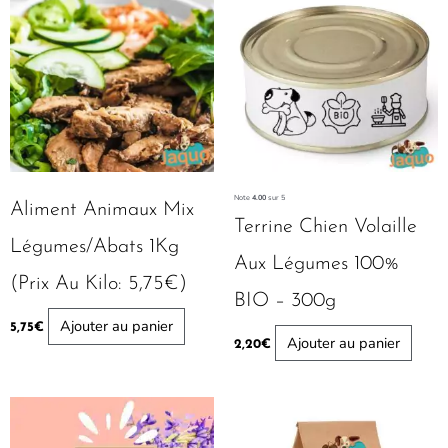
Note
4.00
sur 5
Aliment Animaux Mix
Terrine Chien Volaille
Légumes/Abats 1Kg
Aux Légumes 100%
(Prix Au Kilo: 5,75€)
BIO – 300g
Ajouter au panier
5,75
€
Ajouter au panier
2,20
€
Plage
Ce
de
produit
prix :