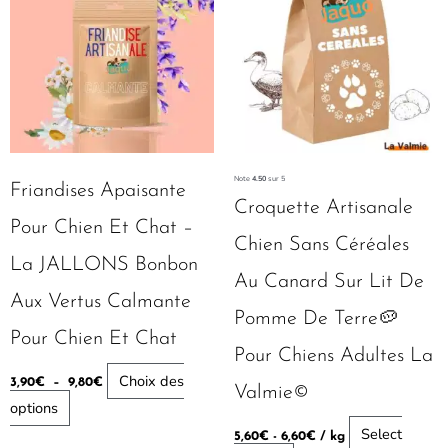
3,90€
a
à
plusieurs
9,80€
variations.
Les
options
peuvent
être
Note
4.50
sur 5
Friandises Apaisante
choisies
Croquette Artisanale
Pour Chien Et Chat –
sur
Chien Sans Céréales
la
La JALLONS Bonbon
Au Canard Sur Lit De
page
Aux Vertus Calmante
du
Pomme De Terre🥔
Pour Chien Et Chat
produit
Pour Chiens Adultes La
Choix des
3,90
€
–
9,80
€
Valmie©
options
Select
5,60
€
-
6,60
€
/ kg