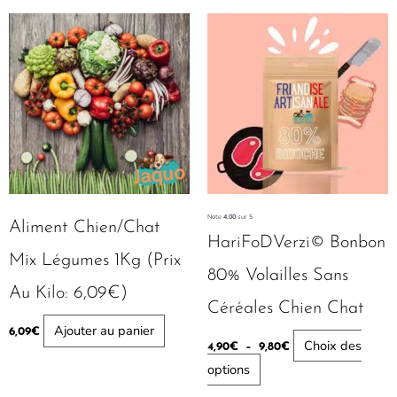
Plage
Ce
de
produit
prix :
4,90€
a
à
plusieurs
9,80€
variations.
Les
options
peuvent
être
Note
4.00
sur 5
Aliment Chien/chat
choisies
HariFoDVerzi© Bonbon
Mix Légumes 1Kg (Prix
sur
80% Volailles Sans
la
Au Kilo: 6,09€)
Céréales Chien Chat
page
Ajouter au panier
6,09
€
du
Choix des
4,90
€
–
9,80
€
produit
options