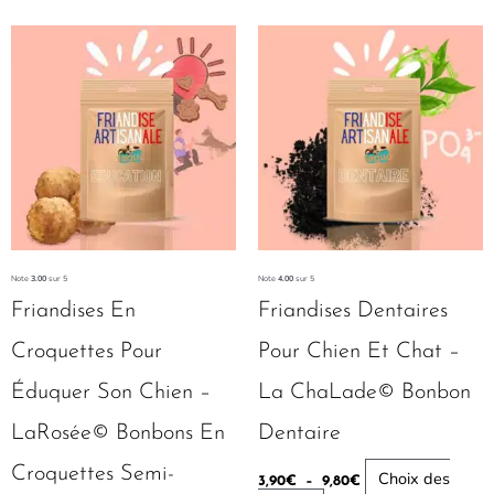
Plage
Ce
de
produit
prix :
3,90€
a
à
plusieurs
9,80€
variations.
Les
options
peuvent
être
Note
3.00
sur 5
Note
4.00
sur 5
choisies
Friandises En
Friandises Dentaires
sur
Croquettes Pour
Pour Chien Et Chat –
la
Éduquer Son Chien –
La ChaLade© Bonbon
page
du
LaRosée© Bonbons En
Dentaire
produit
Croquettes Semi-
Choix des
3,90
€
–
9,80
€