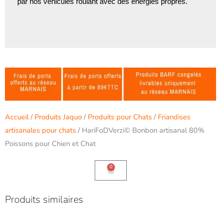
par nos véhicules roulant avec des énergies propres.
Accueil
/
Produits Jaquo
/
Produits pour Chats
/
Friandises
artisanales pour chats
/ HariFoDVerzi© Bonbon artisanal 80%
Poissons pour Chien et Chat
0
Panier
Produits similaires