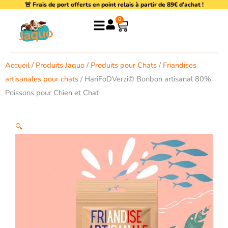
🚨 Frais de port offerts en point relais à partir de 89€ d’achat !
Aller
au
0
Panier
contenu
Accueil
/
Produits Jaquo
/
Produits pour Chats
/
Friandises
artisanales pour chats
/ HariFoDVerzi© Bonbon artisanal 80%
Poissons pour Chien et Chat
🔍