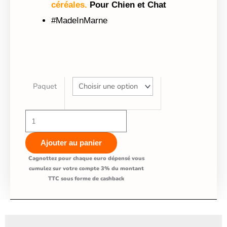
céréales.
Pour Chien et Chat
#MadeInMarne
quantité
Paquet
de
HariFoDVerzi©
Bonbon
artisanal
Ajouter au panier
80%
Cagnottez pour chaque euro dépensé vous
Poissons
cumulez sur votre compte 3% du montant
pour
TTC sous forme de cashback
Chien
et
Chat