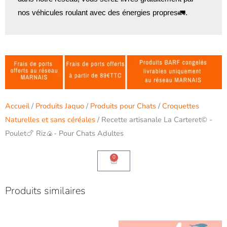
nos véhicules roulant avec des énergies propres🚛.
Accueil
/
Produits Jaquo
/
Produits pour Chats
/
Croquettes
Naturelles et sans céréales
/ Recette artisanale La Carteret© -
Poulet🍗 Riz🍙- Pour Chats Adultes
0
Panier
Produits similaires
Plage
Ce