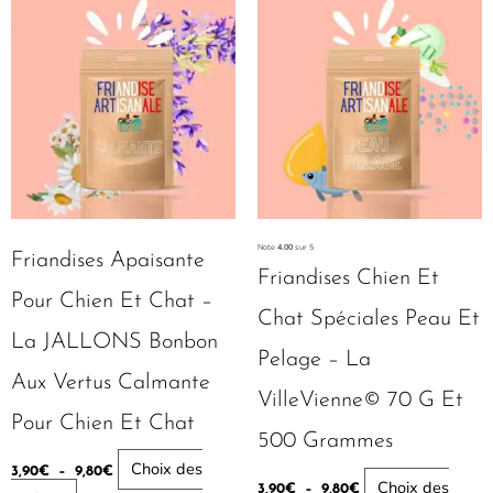
Plage
Plage
Ce
Ce
de
de
produit
produit
prix :
prix :
3,90€
3,90€
a
a
à
à
plusieurs
plusieurs
9,80€
9,80€
variations.
variations.
Les
Les
options
options
peuvent
peuvent
être
être
Note
4.00
sur 5
Friandises Apaisante
choisies
choisies
Friandises Chien Et
Pour Chien Et Chat –
sur
sur
Chat Spéciales Peau Et
la
la
La JALLONS Bonbon
Pelage – La
page
page
Aux Vertus Calmante
du
du
VilleVienne© 70 G Et
Pour Chien Et Chat
produit
produit
500 Grammes
Choix des
3,90
€
–
9,80
€
Choix des
3,90
€
–
9,80
€