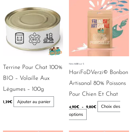
de
produit
prix :
4,90€
a
à
plusieurs
9,80€
variations.
Les
options
peuvent
être
Note
4.00
sur 5
Terrine Pour Chat 100%
choisies
HariFoDVerzi© Bonbon
BIO – Volaille Aux
sur
Artisanal 80% Poissons
la
Légumes – 100g
Pour Chien Et Chat
page
Ajouter au panier
1,39
€
du
Choix des
4,90
€
–
9,80
€
produit
options