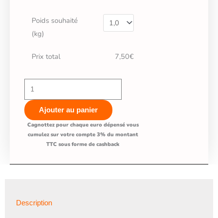
de
Recette
Poids souhaité
artisanale
(kg)
La
Carteret©
Prix total
7,50€
-
Poulet
🍗
Riz
Ajouter au panier
🍙-
Cagnottez pour chaque euro dépensé vous
Pour
cumulez sur votre compte 3% du montant
TTC sous forme de cashback
Chats
Adultes
Description