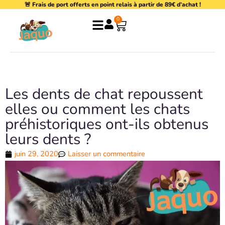
🚨 Frais de port offerts en point relais à partir de 89€ d’achat !
Aller
au
0
Panier
contenu
Les dents de chat repoussent
elles ou comment les chats
préhistoriques ont-ils obtenus
leurs dents ?
juin 29, 2020
Laisser un commentaire