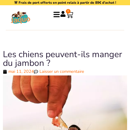
🚨 Frais de port offerts en point relais à partir de 89€ d’achat !
Aller
au
0
Panier
contenu
Les chiens peuvent-ils manger
du jambon ?
mai 11, 2024
Laisser un commentaire