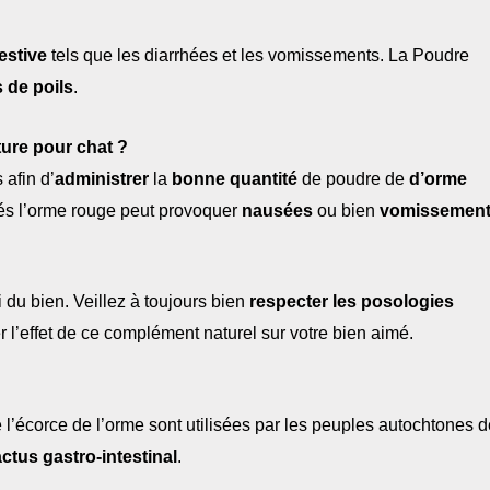
gestive
tels que les diarrhées et les vomissements. La Poudre
 de poils
.
ture pour chat ?
 afin d’
administrer
la
bonne quantité
de poudre de
d’orme
tés l’orme rouge peut provoquer
nausées
ou bien
vomissement
du bien. Veillez à toujours bien
respecter les posologies
er l’effet de ce complément naturel sur votre bien aimé.
e l’écorce de l’orme sont utilisées par les peuples autochtones 
actus gastro-intestinal
.