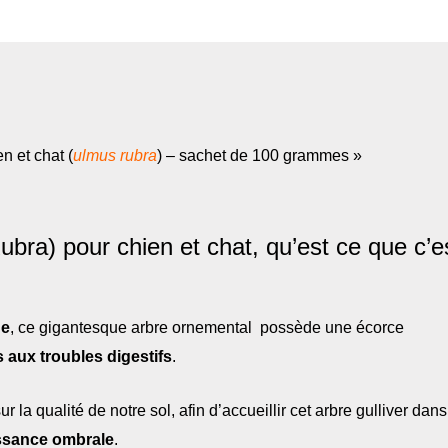
rubra)
Sachet
de
100grammes
n et chat (
ulmus rubra
) – sachet de 100 grammes »
ra) pour chien et chat, qu’est ce que c’e
ge
, ce gigantesque arbre ornemental possède une écorce
s aux troubles digestifs
.
 la qualité de notre sol, afin d’accueillir cet arbre gulliver dans
ssance ombrale
.