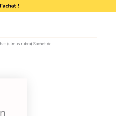
d’achat !
chat (ulmus rubra) Sachet de
en