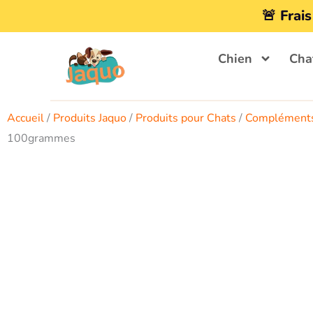
Aller
🚨 Frais
au
contenu
Chien
Cha
Accueil
/
Produits Jaquo
/
Produits pour Chats
/
Compléments
100grammes