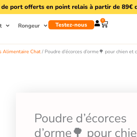
 de port offerts en point relais à partir de 89€ 
0
Panier
Testez-nous
t
Rongeur
 Alimentaire Chat
/ Poudre d’écorces d’orme🌳 pour chien et 
Poudre d’écorces
d’orme🌳 pour chi