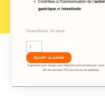
Contribue à l’harmonisation de l’
activi
gastrique
et
intestinale
quantité
Disponibilité :
En stock
de
Poudre
d'écorces
d'orme
Ajouter au panier
🌳
Cagnottez pour chaque euro dépensé vous cumulez sur votre
3% du montant TTC sous forme de cashback
pour
chien
et
chat
(ulmus