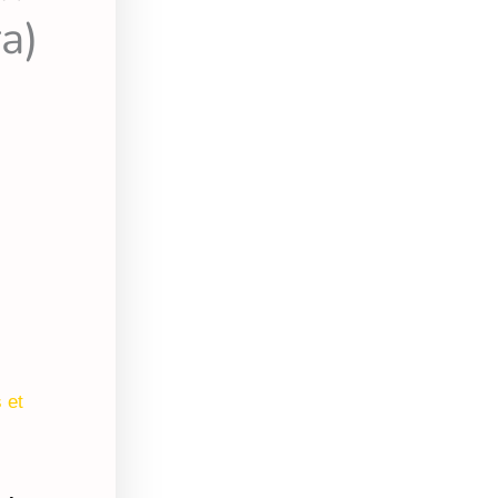
a)
 et