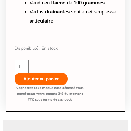
Vendu en
flacon
de
100 grammes
Vertus
drainantes
soutien et souplesse
articulaire
quantité
Disponibilité :
En stock
de
Complément
🔋
Ajouter au panier
Ortie
pour
Cagnottez pour chaque euro dépensé vous
cumulez sur votre compte 3% du montant
chien
TTC sous forme de cashback
et
chat
(Urtica
dioica)