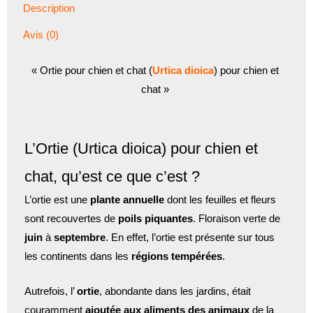
Flacon
Description
de
Avis (0)
100g
« Ortie pour chien et chat (
Urtica dioica
) pour chien et
chat »
L’Ortie (Urtica dioica) pour chien et
chat, qu’est ce que c’est ?
L’ortie est une
plante annuelle
dont les feuilles et fleurs
sont recouvertes de
poils piquantes
. Floraison verte de
juin
à
septembre
. En effet, l’ortie est présente sur tous
les continents dans les
régions tempérées
.
Autrefois, l’
ortie
, abondante dans les jardins, était
couramment
ajoutée aux aliments des animaux
de la