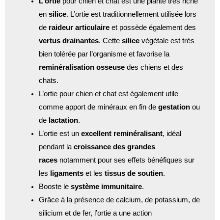
L’ortie
pour chien et chat est une plante très riche
en
silice
. L’ortie est traditionnellement utilisée lors
de
raideur articulaire
et possède également des
vertus drainantes
. Cette
silice
végétale est très
bien tolérée par l’organisme et favorise la
reminéralisation osseuse
des chiens et des
chats.
L’ortie pour chien et chat est également utile
comme apport de minéraux en fin de
gestation
ou
de
lactation
.
L’ortie est un
excellent reminéralisant
, idéal
pendant la
croissance des grandes
races
notamment pour ses effets bénéfiques sur
les
ligaments
et les
tissus de soutien
.
Booste le
système immunitaire
.
Grâce à la présence de calcium, de potassium, de
silicium et de fer, l’ortie a une action