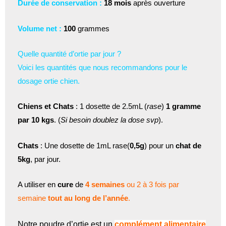
Durée de conservation :
18 mois
après ouverture
Volume net :
100
grammes
Quelle quantité d’ortie par jour ?
Voici les quantités que nous recommandons pour le
dosage ortie chien.
Chiens et Chats
: 1 dosette de 2.5mL (
rase
)
1 gramme
par 10 kgs
. (
Si besoin doublez la dose svp
).
Chats
: Une dosette de 1mL rase(
0,5g
) pour un
chat de
5kg
, par jour.
A utiliser en
cure
de
4 semaines
ou 2 à 3 fois par
semaine
tout au long de l’année
.
Notre poudre d’ortie est un
complément alimentaire