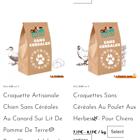
Note
4.50
sur 5
Note
5.00
sur 5
Croquette Artisanale
Croquettes Sans
Chien Sans Céréales
Céréales Au Poulet Aux
Au Canard Sur Lit De
Herbes🌿- Pour Chiens
Pomme De Terre🥔
Select
7,17
€
-
8,17
€
/ kg