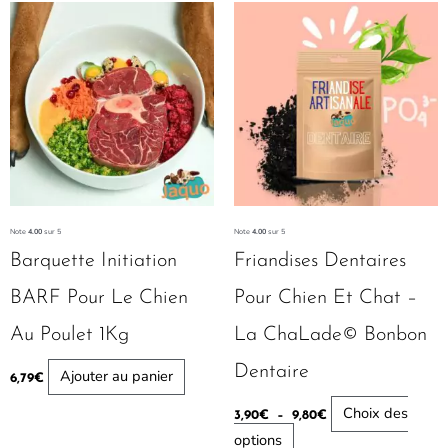
Plage
Ce
de
produit
prix :
3,90€
a
à
plusieurs
9,80€
variations.
Les
options
peuvent
être
Note
4.00
sur 5
Note
4.00
sur 5
choisies
Barquette Initiation
Friandises Dentaires
sur
BARF Pour Le Chien
Pour Chien Et Chat –
la
Au Poulet 1Kg
La ChaLade© Bonbon
page
du
Dentaire
Ajouter au panier
6,79
€
produit
Choix des
3,90
€
–
9,80
€
options